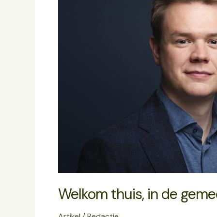
gemeenschap
Welkom thuis, in de gem
Artikel
/
Redactie