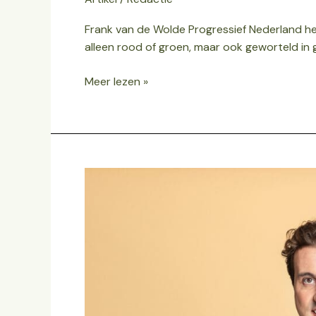
Frank van de Wolde Progressief Nederland he
alleen rood of groen, maar ook geworteld in 
Meer lezen »
Open
brief
aan
Jesse