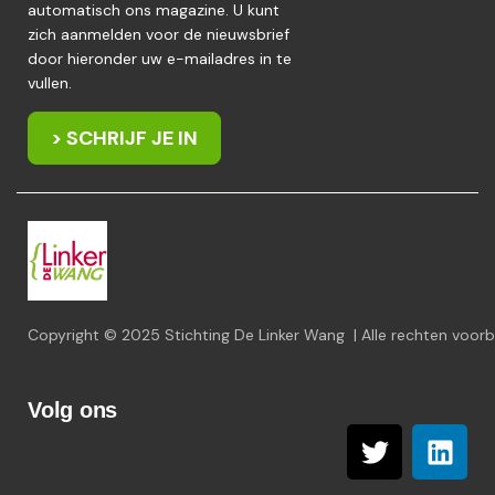
automatisch ons magazine. U kunt
zich aanmelden voor de nieuwsbrief
door hieronder uw e-mailadres in te
vullen.
> SCHRIJF JE IN
Copyright © 2025 Stichting De Linker Wang | Alle rechten voo
Volg ons
T
L
w
i
i
n