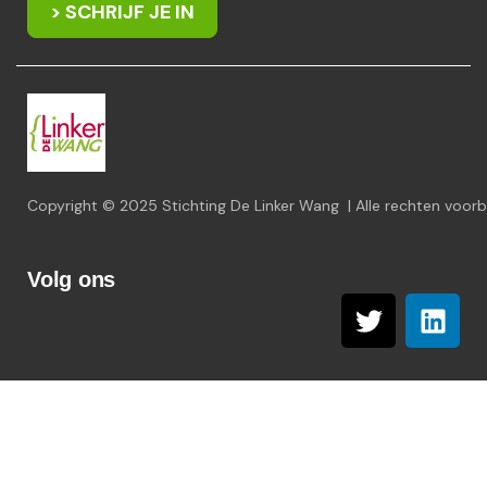
> SCHRIJF JE IN
Copyright © 2025 Stichting De Linker Wang | Alle rechten voo
Volg ons
T
L
w
i
i
n
t
k
t
e
e
d
r
i