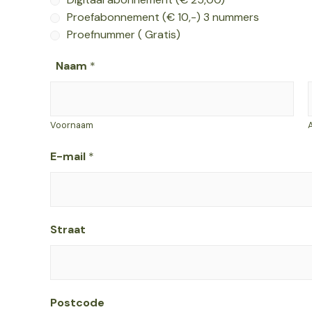
Proefabonnement (€ 10,-) 3 nummers
Proefnummer ( Gratis)
Naam
*
Voornaam
E-mail
*
P
Straat
o
s
t
c
Postcode