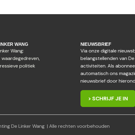
LINKER WANG
NIEUWSBRIEF
inker Wang:
Via onze digitale nieuw
 waardegedreven,
belangstellenden van De
ressieve politiek
activiteiten. Als abonne
automatisch ons magazin
nieuwsbrief door hieronde
> SCHRIJF JE IN
hting De Linker Wang | Alle rechten voorbehouden