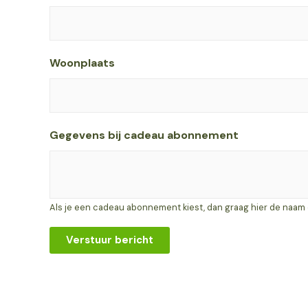
o
d
e
S
Woonplaats
t
r
a
a
Gegevens bij cadeau abonnement
t
N
a
a
Als je een cadeau abonnement kiest, dan graag hier de naam
m
Verstuur bericht