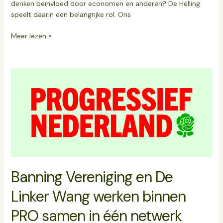
denken beïnvloed door economen en anderen? De Helling
speelt daarin een belangrijke rol. Ons
Meer lezen »
Banning
Vereniging
en
De
Linker
Wang
werken
binnen
PRO
Banning Vereniging en De
samen
in
Linker Wang werken binnen
één
netwerk
PRO samen in één netwerk