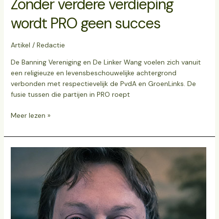
Zonder verdere verdieping
wordt PRO geen succes
Artikel
/
Redactie
De Banning Vereniging en De Linker Wang voelen zich vanuit
een religieuze en levensbeschouwelijke achtergrond
verbonden met respectievelijk de PvdA en GroenLinks. De
fusie tussen die partijen in PRO roept
Meer lezen »
Pro
het
eerlijke
verhaal