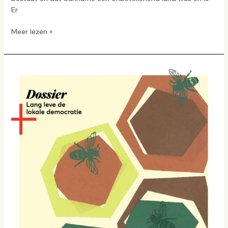
Er
Meer lezen »
Vormt
ethisch
kapitalisme
de
nieuwe
economie?