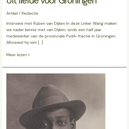
Uit liefde voor Groningen
Artikel
/
Redactie
Interview met Ruben van Dijken In deze Linker Wang maken
we nader kennis met van Dijken, sinds een half jaar
medewerker van de provinciale PvdA-fractie in Groningen.
Alhoewel hij niet […]
Meer lezen »
Het
verzet
van
Anton
de
Kom