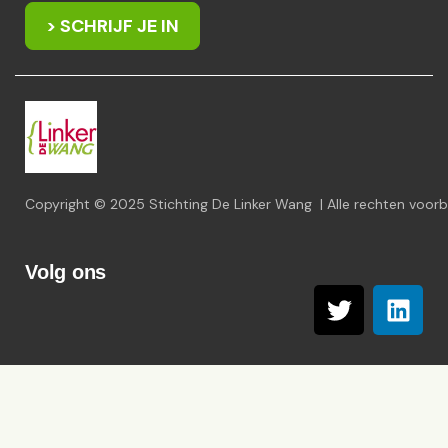
> SCHRIJF JE IN
Copyright © 2025 Stichting De Linker Wang | Alle rechten voo
Volg ons
T
L
w
i
i
n
t
k
t
e
e
d
r
i