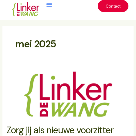
Ga
Contact
naar
de
inhoud
mei 2025
Zorg
jij
als
nieuwe
voorzitter
voor
visie
en
positionering?
Zorg jij als nieuwe voorzitter