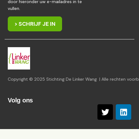
door hieronder uw e-mailadres in te
vullen.
> SCHRIJF JE IN
Copyright © 2025 Stichting De Linker Wang | Alle rechten voo
Volg ons
T
L
w
i
i
n
t
k
t
e