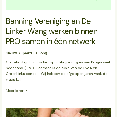
werken
binnen
PRO
Banning Vereniging en De
samen
in
Linker Wang werken binnen
één
netwerk
PRO samen in één netwerk
Nieuws
/
Tjeerd De Jong
Op zaterdag 13 juni is het oprichtingscongres van Progressief
Nederland (PRO). Daarmee is de fusie van de PvdA en
GroenLinks een feit. Wij hebben de afgelopen jaren vaak de
vraag […]
Meer lezen »
Solidariteit
als