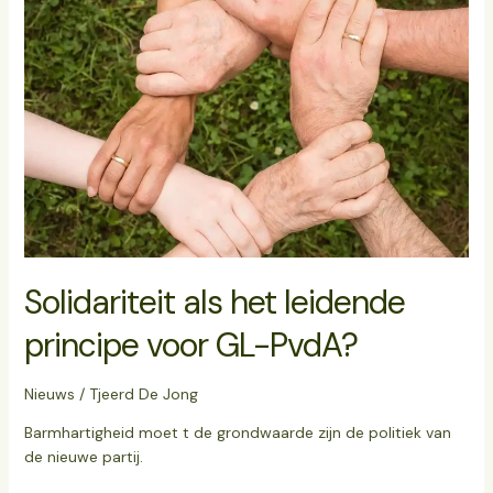
het
leidende
principe
voor
GL-
PvdA?
Solidariteit als het leidende
principe voor GL-PvdA?
Nieuws
/
Tjeerd De Jong
Barmhartigheid moet t de grondwaarde zijn de politiek van
de nieuwe partij.