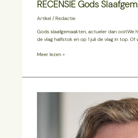
RECENSIE Gods Slaafgem
Artikel
/
Redactie
Gods slaafgemaakten, actueler dan ooitWe he
de vlag halfstok en op 1 juli de vlag in top. Of
Meer lezen »
Heilige
veerkracht