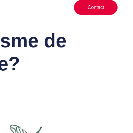
Contact
isme de
e?