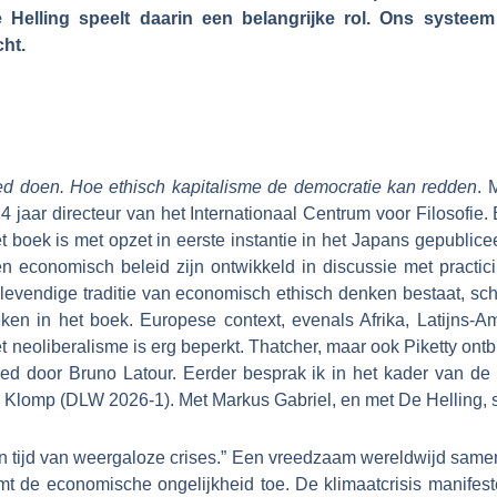
lling speelt daarin een belangrijke rol. Ons systeem l
ht.
d doen. Hoe ethisch kapitalisme de democratie kan redden
. 
4 jaar directeur van het Internationaal Centrum voor Filosofie.
et boek is met opzet in eerste instantie in het Japans gepubli
 economisch beleid zijn ontwikkeld in discussie met practici 
evendige traditie van economisch ethisch denken bestaat, schri
ken in het boek. Europese context, evenals Afrika, Latijns-A
t neoliberalisme is erg beperkt. Thatcher, maar ook Piketty ont
nvloed door Bruno Latour. Eerder besprak ik in het kader van
omp (DLW 2026-1). Met Markus Gabriel, en met De Helling, sluit
 tijd van weergaloze crises.” Een vreedzaam wereldwijd samenl
t de economische ongelijkheid toe. De klimaatcrisis manifeste