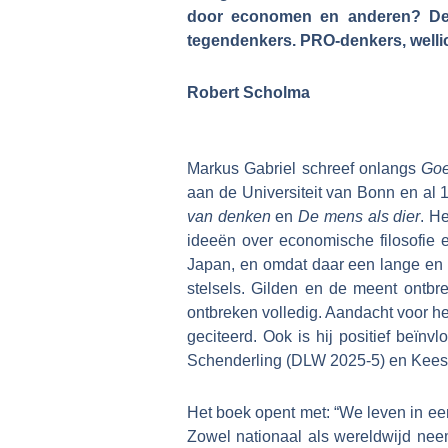
door economen en anderen? De He
tegendenkers. PRO-denkers, wellic
Robert Scholma
Markus Gabriel schreef onlangs
Goe
aan de Universiteit van Bonn en al 1
van denken
en
De mens als dier
. H
ideeën over economische filosofie en
Japan, en omdat daar een lange en l
stelsels. Gilden en de meent ontbre
ontbreken volledig. Aandacht voor he
geciteerd. Ook is hij positief beï
Schenderling (DLW 2025-5) en Kees Kl
Het boek opent met: “We leven in een
Zowel nationaal als wereldwijd neem