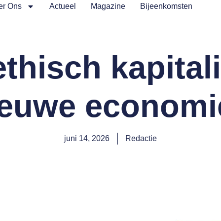
er Ons
Actueel
Magazine
Bijeenkomsten
ethisch kapital
ieuwe economi
juni 14, 2026
Redactie