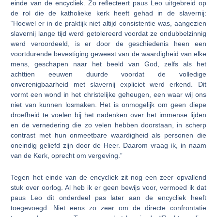
einde van de encycliek. Zo reflecteert paus Leo uitgebreid op
de rol die de katholieke kerk heeft gehad in de slavernij:
“Hoewel er in de praktijk niet altijd consistentie was, aangezien
slavernij lange tijd werd getolereerd voordat ze ondubbelzinnig
werd veroordeeld, is er door de geschiedenis heen een
voortdurende bevestiging geweest van de waardigheid van elke
mens, geschapen naar het beeld van God, zelfs als het
achttien eeuwen duurde voordat de volledige
onverenigbaarheid met slavernij expliciet werd erkend. Dit
vormt een wond in het christelijke geheugen, een waar wij ons
niet van kunnen losmaken. Het is onmogelijk om geen diepe
droefheid te voelen bij het nadenken over het immense lijden
en de vernedering die zo velen hebben doorstaan, in scherp
contrast met hun onmeetbare waardigheid als personen die
oneindig geliefd zijn door de Heer. Daarom vraag ik, in naam
van de Kerk, oprecht om vergeving.”
Tegen het einde van de encycliek zit nog een zeer opvallend
stuk over oorlog. Al heb ik er geen bewijs voor, vermoed ik dat
paus Leo dit onderdeel pas later aan de encycliek heeft
toegevoegd. Niet eens zo zeer om de directe confrontatie