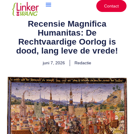
Ga
Contact
naar
de
Recensie Magnifica
inhoud
Humanitas: De
Rechtvaardige Oorlog is
dood, lang leve de vrede!
juni 7, 2026
Redactie