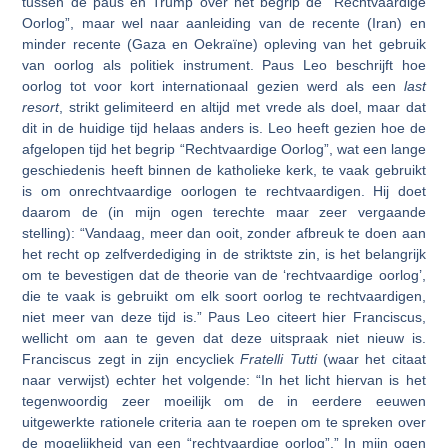
tussen de paus en Trump over het begrip de “Rechtvaardige
Oorlog”, maar wel naar aanleiding van de recente (Iran) en
minder recente (Gaza en Oekraïne) opleving van het gebruik
van oorlog als politiek instrument. Paus Leo beschrijft hoe
oorlog tot voor kort internationaal gezien werd als een
last
resort
, strikt gelimiteerd en altijd met vrede als doel, maar dat
dit in de huidige tijd helaas anders is. Leo heeft gezien hoe de
afgelopen tijd het begrip “Rechtvaardige Oorlog”, wat een lange
geschiedenis heeft binnen de katholieke kerk, te vaak gebruikt
is om onrechtvaardige oorlogen te rechtvaardigen. Hij doet
daarom de (in mijn ogen terechte maar zeer vergaande
stelling): “Vandaag, meer dan ooit, zonder afbreuk te doen aan
het recht op zelfverdediging in de striktste zin, is het belangrijk
om te bevestigen dat de theorie van de ‘rechtvaardige oorlog’,
die te vaak is gebruikt om elk soort oorlog te rechtvaardigen,
niet meer van deze tijd is.” Paus Leo citeert hier Franciscus,
wellicht om aan te geven dat deze uitspraak niet nieuw is.
Franciscus zegt in zijn encycliek
Fratelli Tutti
(waar het citaat
naar verwijst) echter het volgende: “In het licht hiervan is het
tegenwoordig zeer moeilijk om de in eerdere eeuwen
uitgewerkte rationele criteria aan te roepen om te spreken over
de mogelijkheid van een “rechtvaardige oorlog”.” In mijn ogen