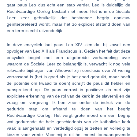
gaat paus Leo dus echt een stap verder. Leo is duidelijk: de
Rechtvaardige Oorlog bestaat niet meer. Het is in de Sociale
Leer zeer gebruikelijk dat bestaande begrip opnieuw
geïnterpreteerd wordt, maar het zo expliciet afstand doen van
een term is echt uitzonderlijk.
In deze encycliek laat paus Leo XIV zien dat hij zowel een
opvolger van Leo XIII als Franciscus is. Gezien het feit dat deze
encycliek begint met een uitgebreide verhandeling over
waarom de Sociale Leer zo belangrijk is, verwacht ik nog vele
relevante bijdragen van Alhoewel zijn conclusie over AI weinig
verrassend is (het is goed als je het goed gebruikt, maar heeft
de potentie om kwaad te doen) schrijft de paus dit helder en
aansprekend op. De paus verrast in positieve zin met zijn
expliciete erkenning van de rol van de kerk in de slavernij en de
vraag om vergeving. Ik ben zeer onder de indruk van de
gedurfde stap om afstand te doen van het begrip
Rechtvaardige Oorlog. Het vergt grote moed om een begrip
wat gedurende de hele geschiedenis van de katholieke kerk
vaak is aangehaald en verdedigd opzij te zetten en volledig te
kiezen voor vrede. Voor mij is dit het meest toonaangevende