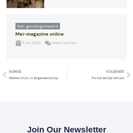
Niet gecategoriseerd
Mei-magazine online
5 juli, 2026
Geen reacties
Vorige
V
VORIGE
VOLGENDE
Welkom thuis, in de gemeenschap
Pro het eerlijke verhaal
Join Our Newsletter