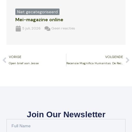
Niet gecategoriseerd
Mei-magazine online
5 juli, 2026
Geen reacties
Vorige
V
VORIGE
VOLGENDE
Open brief aan Jesse
Recensie Magnifica Humanitas: De Rechtvaardige Oorlog is dood, lang leve de vrede!
Join Our Newsletter
Full
Name