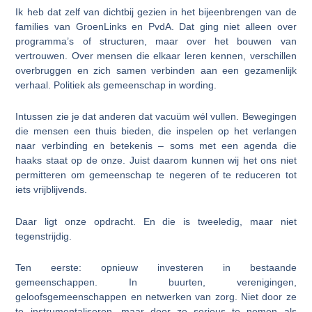
Ik heb dat zelf van dichtbij gezien in het bijeenbrengen van de
families van GroenLinks en PvdA. Dat ging niet alleen over
programma’s of structuren, maar over het bouwen van
vertrouwen. Over mensen die elkaar leren kennen, verschillen
overbruggen en zich samen verbinden aan een gezamenlijk
verhaal. Politiek als gemeenschap in wording.
Intussen zie je dat anderen dat vacuüm wél vullen. Bewegingen
die mensen een thuis bieden, die inspelen op het verlangen
naar verbinding en betekenis – soms met een agenda die
haaks staat op de onze. Juist daarom kunnen wij het ons niet
permitteren om gemeenschap te negeren of te reduceren tot
iets vrijblijvends.
Daar ligt onze opdracht. En die is tweeledig, maar niet
tegenstrijdig.
Ten eerste: opnieuw investeren in bestaande
gemeenschappen. In buurten, verenigingen,
geloofsgemeenschappen en netwerken van zorg. Niet door ze
te instrumentaliseren, maar door ze serieus te nemen als