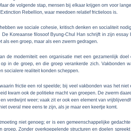
aar de volgende stap, mensen bij elkaar krijgen om voor langere 
 Extinction Rebellion, waar meedoen relatief frictieloos is.
hebben we sociale cohesie, kritisch denken en socialiteit nodig
k. De Koreaanse filosoof Byung-Chul Han schrijft in zijn essa
iet als een groep, maar als een zwerm gedragen.
 de moderniteit: een organisatie met een gezamenlijk doel en
e op in de groep, en die groep verankerde zich. Vakbonden war
 socialere realiteit konden scheppen.
arin frictie een rol speelde; bij veel vakbonden was het niet
nheid kwam ook de politieke macht van groepen. De zwerm daar
n verdwijnt weer; vaak zit er ook een element van vrijblijvendh
niet overal mee eens te zijn, als je maar een keertje komt.
tmoeting niet genoeg; er is een gemeenschappelijke gedachte 
 groep. Zonder overkoepelende structuren en doelen spreekt