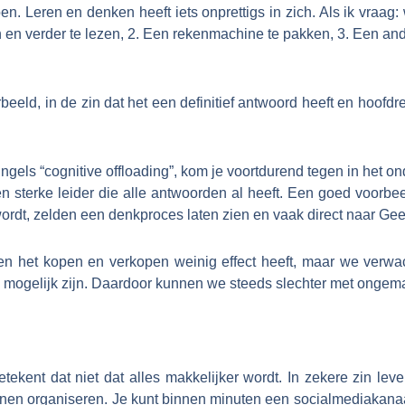
 Leren en denken heeft iets onprettigs in zich. Als ik vraag: 
en en verder te lezen, 2. Een rekenmachine te pakken, 3. Een and
orbeeld, in de zin dat het een definitief antwoord heeft en hoof
ngels “cognitive offloading”, kom je voortdurend tegen in het o
en sterke leider die alle antwoorden al heeft. Een goed voorbe
rdt, zelden een denkproces laten zien en vaak direct naar Geer
uiten het kopen en verkopen weinig effect heeft, maar we ver
os mogelijk zijn. Daardoor kunnen we steeds slechter met onge
tekent dat niet dat alles makkelijker wordt. In zekere zin leve
nen organiseren. Je kunt binnen minuten een socialmediakanaa