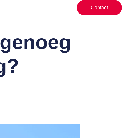
Contact
f genoeg
g?