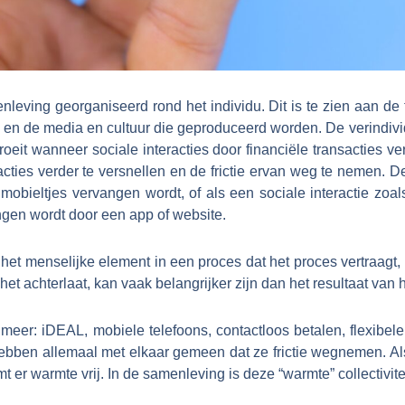
nleving georganiseerd rond het individu. Dit is te zien aan de
t, en de media en cultuur die geproduceerd worden. De verindivi
roeit wanneer sociale interacties door financiële transacties v
acties verder te versnellen en de frictie ervan weg te nemen. 
 mobieltjes vervangen wordt, of als een sociale interactie zo
gen wordt door een app of website.
 het menselijke element in een proces dat het proces vertraagt, f
het achterlaat, kan vaak belangrijker zijn dan het resultaat van 
meer: iDEAL, mobiele telefoons, contactloos betalen, flexibel
bben allemaal met elkaar gemeen dat ze frictie wegnemen. A
t er warmte vrij. In de samenleving is deze “warmte” collectiviteit