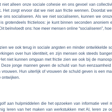
 niet alleen onze sociale cohesie en ons gevoel van collectivi
. Het zorgt ervoor dat we niet aan frictie wennen. Doordat we
die ons socialiseren. Als we niet socialiseren, kunnen we onsz
 is grotendeels frictieloos: je kunt binnen seconden anoniem e
Dit beïnvloedt ons: hoe meer mensen online “socialiseren”, hoe 
 zien we ook terug in sociale angsten en minder ontwikkelde 
kingen over hun identiteit, en zijn mensen ook steeds banger
Het niet kunnen omgaan met frictie zien we ook bij de manosp
 Deze jonge mannen geven de schuld van hun eenzaamheid ni
an vrouwen. Hun uiterlijk of vrouwen de schuld geven is een ma
e ontwijken.
golf aan hulpmiddelen die het opzoeken van informatie veel ma
einig leren van het maken van werkstukken met AI, leren ze oo