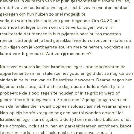
bewoners in de resten van het puin gezocht naar dierbare spullen,
omdat ze van het Israëlische leger slechts zeven minuten hebben
gekregen om hun huizen zo snel mogelijk te
verlaten voordat de sloop zou gaan beginnen. Om 04.30 uur
stormde het leger binnen om dit te verkondigen, wat er in
resulteerde dat mensen in hun pyjama’s naar buiten moesten
rennen. Letterlijk uit je bed getrokken worden en zeven minuten de
tijd krijgen om je kostbaarste spullen mee te nemen, voordat alles
kapot wordt gemaakt. Wat zou jij meenemen?
Na zeven minuten liet het Israëlische leger Joodse kolonisten de
appartementen in en stalen ze
het goud en geld dat ze nog konden
vinden in de huizen van de Palestijnse bewoners. Daarna
begon het
leger aan de sloop, dat de hele dag duurde. Iedere Palestijn die
probeerde de sloop
tegen te houden of in te grijpen werd óf
gearresteerd óf aangevallen. Zo ook een 17-jarige
jongen van een
van de families die in wanhoop een soldaat aanviel, waarna hij een
klap op zijn
hoofd kreeg en nog een aantal wonden opliep. Het
Israëlische leger nam uitgebreid de tijd om
met drie bulldozers het
hele complex, inclusief tuinen en parkeerplaatsen eromheen, kapot
te
maken, zodat er echt helemaal niks meer over zou zijn.