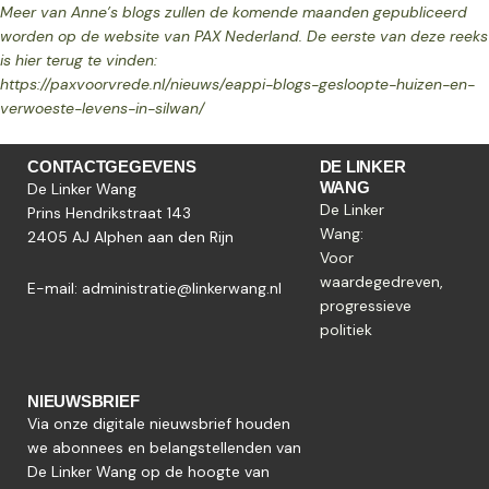
Meer van Anne’s blogs zullen de komende maanden gepubliceerd
worden op de website
van PAX Nederland. De eerste van deze reeks
is hier terug te vinden:
https://paxvoorvrede.nl/nieuws/eappi-blogs-gesloopte-huizen-en-
verwoeste-levens-in-silwan/
CONTACTGEGEVENS
DE LINKER
WANG
De Linker Wang
De Linker
Prins Hendrikstraat 143
Wang:
2405 AJ Alphen aan den Rijn
Voor
waardegedreven,
E-mail:
administratie@linkerwang.nl
progressieve
politiek
NIEUWSBRIEF
Via onze digitale nieuwsbrief houden
we abonnees en belangstellenden van
De Linker Wang op de hoogte van