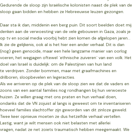
Gedurende de sloop zijn Israëlische
kolonisten naast de plek van de
sloop gaan bidden en hebben ze Hebreeuwse leuzen
gezongen.
Daar sta ik dan, middenin een berg puin. Dit soort beelden doet mij
denken aan de verwoesting van de vele gebouwen in Gaza, zoals je
op tv en social media voorbij hebt zien komen de afgelopen jaren…
Ik zie de gelijkenis, ook al is het hier een ander verhaal. Dit is dan
(nog) geen genocide, maar een hele langzame manier van oorlog
voeren, het wegjagen oftewel ¨ethnische zuiveren¨ van een volk. Het
doel van Israël is duidelijk: om de Palestijnen van hun land
te verdrijven. Zonder bommen, maar met graafmachines en
drilboren, sloopbevelen en legeracties.
Als we arriveren op de plek van de sloop zien we dat de vaders en
zoons van een aantal
families nog rondhangen bij hun verwoeste
huizen. Ze willen graag met ons praten en hun
verhaal doen,
ondanks dat de VN zojuist al langs is geweest om te inventariseren
hoeveel
families slachtoffer zijn geworden van dit zinloze geweld.
Twee keer opnieuw moeten ze dus
hetzelfde verhaal vertellen.
Lastig, want je wilt mensen ook niet belasten met allerlei
vragen,
nadat ze net zoiets traumatisch hebben meegemaakt. We