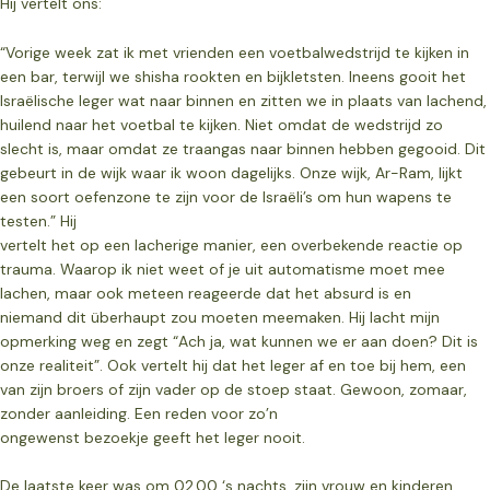
Hij vertelt ons:
“Vorige week zat ik met vrienden een voetbalwedstrijd te kijken in
een bar, terwijl we shisha rookten en bijkletsten. Ineens gooit het
Israëlische leger wat naar binnen en zitten we in plaats van lachend,
huilend naar het voetbal te kijken. Niet omdat de wedstrijd zo
slecht is, maar omdat ze traangas naar binnen hebben gegooid. Dit
gebeurt in de wijk waar ik woon dagelijks. Onze wijk, Ar-Ram, lijkt
een soort oefenzone te zijn voor de Israëli’s om hun wapens te
testen.” Hij
vertelt het op een lacherige manier, een overbekende reactie op
trauma. Waarop ik niet weet of je uit automatisme moet mee
lachen, maar ook meteen reageerde dat het absurd is en
niemand dit überhaupt zou moeten meemaken. Hij lacht mijn
opmerking weg en zegt “Ach ja, wat kunnen we er aan doen? Dit is
onze realiteit”. Ook vertelt hij dat het leger af en toe bij hem, een
van zijn broers of zijn vader op de stoep staat. Gewoon, zomaar,
zonder aanleiding. Een reden voor zo’n
ongewenst bezoekje geeft het leger nooit.
De laatste keer was om 02.00 ‘s nachts, zijn vrouw en kinderen