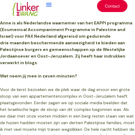
Ga
Contact
naar
de
inhoud
Anne is als Nederlandse waarnemer van het EAPPI programma
(
Ecumenical Accompaniment Programme in Palestine and
Israel
) voor PAX Nederland afgereisd om gedurende
drie maanden beschermende aanwezigheid te bieden aan
Palestijnse burgers en gemeenschappen op de Westelijke
Jordaanoever en Oost-Jeruzalem. Zij heeft haar indrukken
verwerkt in blogs.
Wat neem jij mee in zeven minuten?
Voor de kerst bezoeken we de plek waar de dag ervoor een grote
sloop van een appartementencomplex in Oost-Jeruzalem heeft
plaatsgevonden. Eerder zagen we op sociale media beelden dat
het Israëlische leger de sloop van dit complex begonnen was. Als
we daar met onze voeten midden in een berg resten staan van wat
de huizen hadden moeten zijn van dertien Palestijnse families, moet
ik met veel moeite mijn tranen wegslikken. De hele nacht hebben de