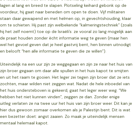
lagen al lang en breed te slapen. Plotseling keihard gebonk op de
voordeur, hij gaat naar beneden om open te doen. Vijf militairen
staan daar gewapend en met helmen op, in gevechtshouding, klaar
om te schieten. Hij past zijn welbekende “kalmeringstechniek” (zoals
hij het zelf noemt) toe op de Israëli’s: ze vooral zo lang mogelijk aan
de praat houden zonder ècht informatie weg te geven (maar hen
wel het gevoel geven dat je heel gastvrij bent, hen binnen uitnodigt
en belooft “hen alle informatie te geven die ze willen”).
Uiteindelijk na een uur zijn ze weggegaan en zijn ze naar het huis van
zijn broer gegaan om daar alle spullen in het huis kapot te smijten
en uit het raam te gooien. Het leger zei tegen zijn broer dat ze iets
zochten, maar wilden niet zeggen wat. Nadat de hele inboedel van
het huis ondersteboven is gekeerd, gaat het leger weer weg. “We
hebben het niet kunnen vinden”, zeggen ze dan. Zonder enige
uitleg verlaten ze na twee uur het huis van zijn broer weer. Dit kan je
hier dus gewoon zomaar overkomen als je Palestijn bent. Dit is wat
een bezetter doet: angst zaaien. Zo maak je uiteindelijk mensen
mentaal helemaal kapot.